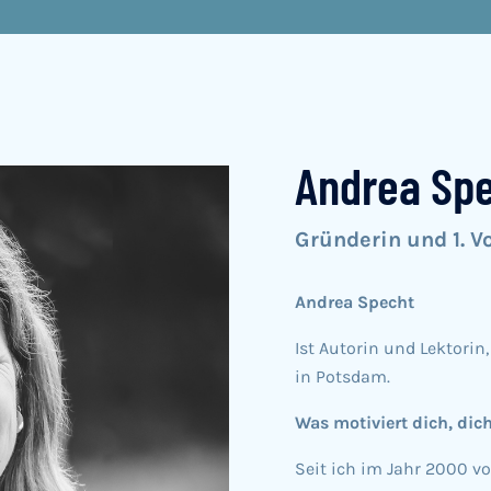
Andrea Sp
Gründerin und 1. V
Andrea Specht
Ist Autorin und Lektori
in Potsdam.
Was motiviert dich, dic
Seit ich im Jahr 2000 vor